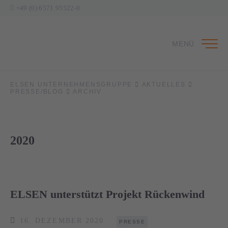
+49 (0) 6571 95522-0
MENÜ
ELSEN UNTERNEHMENSGRUPPE
AKTUELLES
PRESSE/BLOG
ARCHIV
2020
ELSEN unterstützt Projekt Rückenwind
16. DEZEMBER 2020
PRESSE