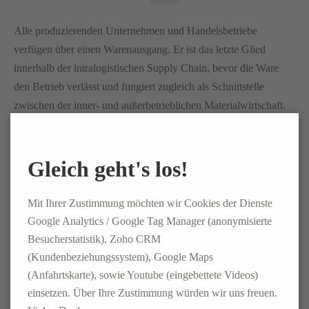
Alle produzierenden Unternehmen und Handelsbetriebe
verfügen über einen Warenausgang. Er ist das letzte Glied
innerhalb der intralogistischen Supply Chain, bevor die Ware
den Betrieb verlässt und fungiert zugleich als Schnittstelle
zwischen der inner- und außerbetrieblichen Materialwirtschaft.
An dieser Stelle lassen sich auch letztmalig Fehler innerhalb der
Vorprozesse auffangen und korrigieren.
Gleich geht's los!
WEITERLESEN
Mit Ihrer Zustimmung möchten wir Cookies der Dienste
Google Analytics / Google Tag Manager (anonymisierte
Besucherstatistik), Zoho CRM
Seite 1 von 4
(Kundenbeziehungssystem), Google Maps
(Anfahrtskarte), sowie Youtube (eingebettete Videos)
1
2
3
4
Vorwärts
einsetzen. Über Ihre Zustimmung würden wir uns freuen.