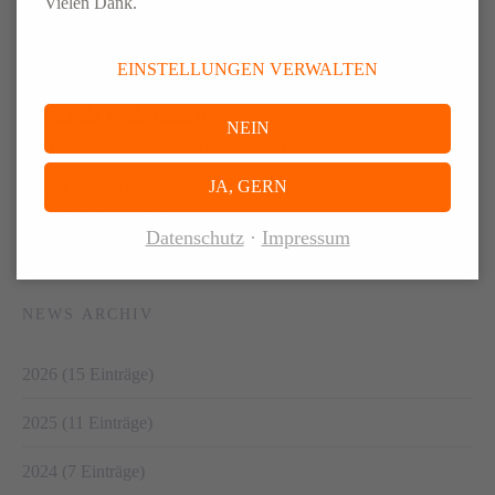
Vielen Dank.
ANSPRECH­PARTNER
EINSTELLUNGEN VERWALTEN
Sarah Kahlmann
NEIN
MANAGER MARKETING & COMMUNICATIONS
JA, GERN
+49 261 20027 286
sarah.kahlmann@elsen-logistics.com
Datenschutz
Impressum
NEWS ARCHIV
2026 (15 Einträge)
2025 (11 Einträge)
2024 (7 Einträge)