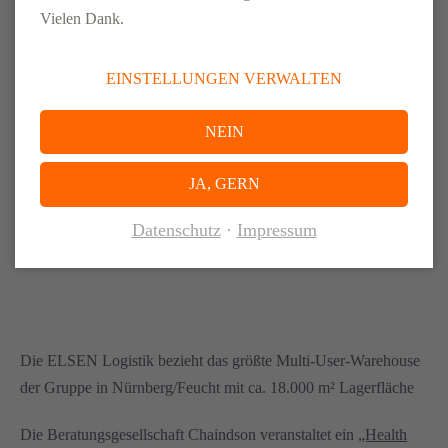
Groß-Elsen gemeinsam mit unserem Fuhrpark-Leiter Roman
Vielen Dank.
Goergen bei MAN in München. Der LKW wurde am 07.06.18
zugelassen und wird von der Disposition Ludwigsfelde im
EINSTELLUNGEN VERWALTEN
Fernverkehr eingesetzt.
NEIN
2016
JA, GERN
Datenschutz
Impressum
Die ELSEN Logistik bezieht das größte Multi-User-Warehouse
der Gruppe in Nürnberg/Feucht mit ca. 18.000 m² Lagerfläche
Die Beratungsgesellschaft Chaindson veranstaltet ein
„Health