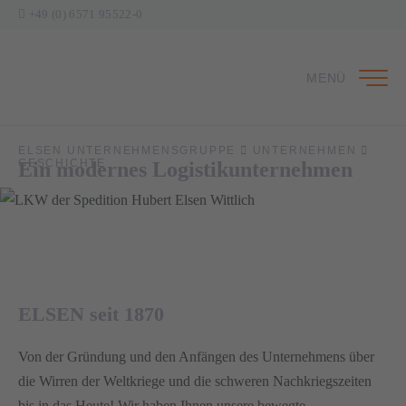
+49 (0) 6571 95522-0
MENÜ
ELSEN UNTERNEHMENSGRUPPE
UNTERNEHMEN
GESCHICHTE
Ein modernes Logistikunternehmen
1
ELSEN seit 1870
Von der Gründung und den Anfängen des Unternehmens über
die Wirren der Weltkriege und die schweren Nachkriegszeiten
bis in das Heute! Wir haben Ihnen unsere bewegte