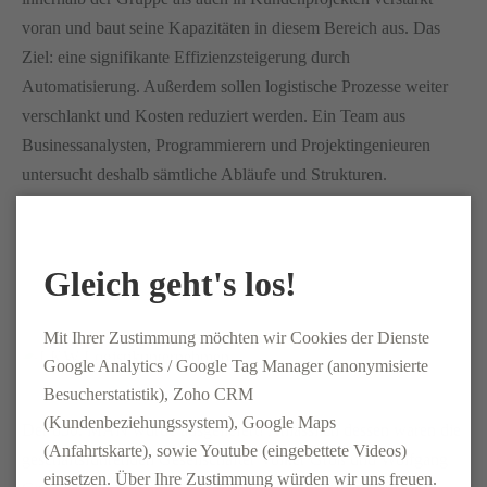
voran und baut seine Kapazitäten in diesem Bereich aus. Das
Ziel: eine signifikante Effizienzsteigerung durch
Automatisierung. Außerdem sollen logistische Prozesse weiter
verschlankt und Kosten reduziert werden. Ein Team aus
Businessanalysten, Programmierern und Projektingenieuren
untersucht deshalb sämtliche Abläufe und Strukturen.
Gleich geht's los!
Mit Ihrer Zustimmung möchten wir Cookies der Dienste
Google Analytics / Google Tag Manager (anonymisierte
Besucherstatistik), Zoho CRM
(Kundenbeziehungssystem), Google Maps
Der 850. MAN wurde ausgeliefert! Anlässlich dessen waren die
(Anfahrtskarte), sowie Youtube (eingebettete Videos)
geschäftsführenden Gesellschafter Volker Groß und Wolfgang
einsetzen. Über Ihre Zustimmung würden wir uns freuen.