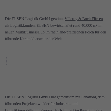
Die ELSEN Logistik GmbH gewinnt
Villeroy & Boch Fliesen
als Logistikkunden. ELSEN bewirtschaftet rund 40.000 m² im
neuen MultiBusinessHub im rheinland-pfälzischen Polch für den
führende Keramikhersteller der Welt.
Die ELSEN Logistik GmbH hat gemeinsam mit Panattoni, dem
führenden Projektentwickler für Industrie- und
Logistikimmobilien in Europa, das
Richtfest im Panattoni Park