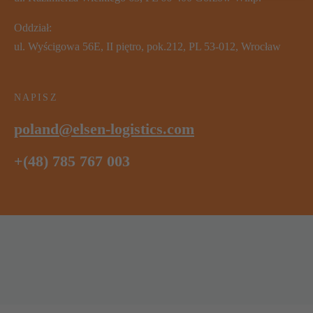
Oddział:
ul. Wyścigowa 56E, II piętro, pok.212, PL 53-012, Wrocław
NAPISZ
poland@elsen-logistics.com
+(48) 785 767 003