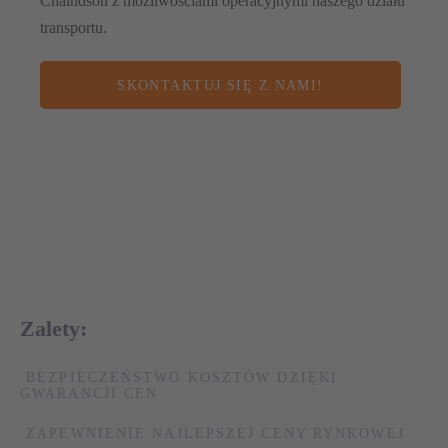
Chaindson z możliwościami operacyjnymi naszego działu
transportu.
SKONTAKTUJ SIĘ Z NAMI!
Zalety:
BEZPIECZEŃSTWO KOSZTÓW DZIĘKI
GWARANCJI CEN
ZAPEWNIENIE NAJLEPSZEJ CENY RYNKOWEJ