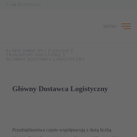
+48 95 733 70 23
MENU
ELSEN GMBH (PL)
USŁUGI
TRANSPORT SOLUTIONS
GŁÓWNY DOSTAWCA LOGISTYCZNY
Główny Dostawca Logistyczny
Przedsiębiorstwa często współpracują z dużą liczbą