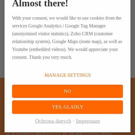
Almost there!
Główny Dostawca Logistyczny
With your consent, we would like to use cookies from the
Leksykon logistyki
services Google Analytics / Google Tag Manager
(anonymized visitor statistics), Zoho CRM (customer
Personnel Management
relationship system), Google Maps (route map), as well as
Supply Chain Solutions
Youtube (embedded videos). We would appreciate your
consent. Thank you very much.
MANAGE SETTINGS
NO
JESTEŚMY DLA CIEBIE
YES, GLADLY
ELSEN Logistyka Sp. z o.o. Sp.k.
Ochrona danych
Impressum
Centrala:
ul. Kazimierza Wielkiego 63, PL 66-400 Gorzów Wlkp.