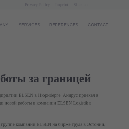
Skip
Privacy Policy
Imprint
Sitemap
navigation
ANY
SERVICES
REFERENCES
CONTACT
ION
боты за границей
едприятии ELSEN в Нюрнберге. Андрус приехал в
ди новой работы в компании ELSEN Logistik в
 о группе компаний ELSEN на бирже труда в Эстонии,