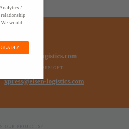
Analytics /
relationship
. We would
WRITE US AT
, GLADLY
info@elsen-logistics.com
TIME CRITICAL FREIGHT:
xpress@elsen-logistics.com
N OUR PROJECTS?