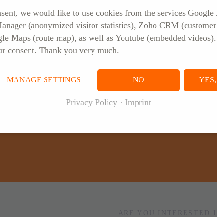
sent, we would like to use cookies from the services Google 
nager (anonymized visitor statistics), Zoho CRM (customer 
gle Maps (route map), as well as Youtube (embedded videos)
ur consent. Thank you very much.
GIVE US A CALL
MANAGE SETTINGS
NO
YES
+49 (0) 6571 95522-0
Privacy Policy
Imprint
ARE YOU INTERESTED I