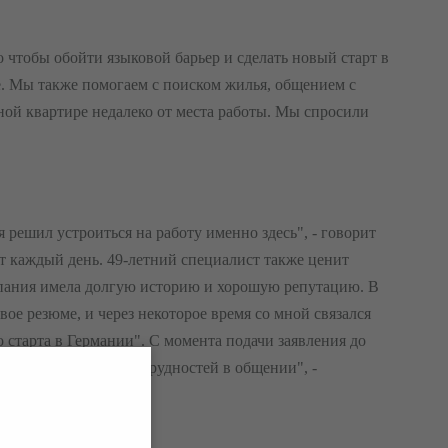
о чтобы обойти языковой барьер и сделать новый старт в
е.
Мы также помогаем с поиском жилья, общением с
ной квартире недалеко от места работы. Мы спросили
 решил устроиться на работу именно здесь", - говорит
т каждый день. 49-летний специалист также ценит
мпания имела долгую историю и хорошую репутацию. В
вое резюме, и через некоторое время со мной связался
старта в Германии". С момента подачи заявления до
и, не было никаких трудностей в общении", -