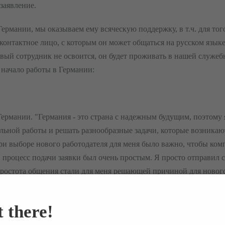
заявление.
ермании, мы оказываем ему всяческую поддержку, в т.ч. для тог
контактное лицо, с которым он может общаться на русском язык
вый сотрудник не освоится, он будет проживать в нашей служеб
и начало работы в Германии:
Германии. "Германия - это страна с надежным будущим, поэтому я
льной работы и решать разнообразные задачи, которые возникаю
ри выборе нового работодателя для меня было важно, чтобы ко
, процесс подачи заявки был очень простым. Я просто отправил с
ростота общения стали для меня решающей причиной для нового 
пания ELSEN максимально упростила для меня этап подачи заявк
 there!