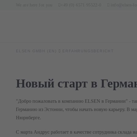
We are here for you
+49 (0) 6571 95522-0
info@elsen-lo
ELSEN GMBH (EN)
ERFAHRUNGSBERICHT
Новый старт в Герма
"Добро пожаловать в компанию ELSEN в Германии" - та
Германию из Эстонии, чтобы начать новую карьеру. В м
Нюрнберге.
С марта Андрус работает в качестве сотрудника склада 