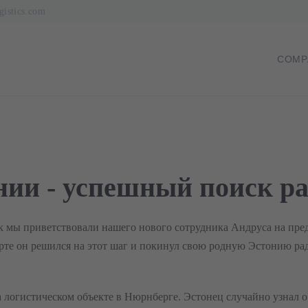
gistics.com
SKIP
COMP
NAVIGAT
нии - успешный поиск ра
к мы приветствовали нашего нового сотрудника Андруса на пр
арте он решился на этот шаг и покинул свою родную Эстонию ра
на логистическом объекте в Нюрнберге. Эстонец случайно узнал