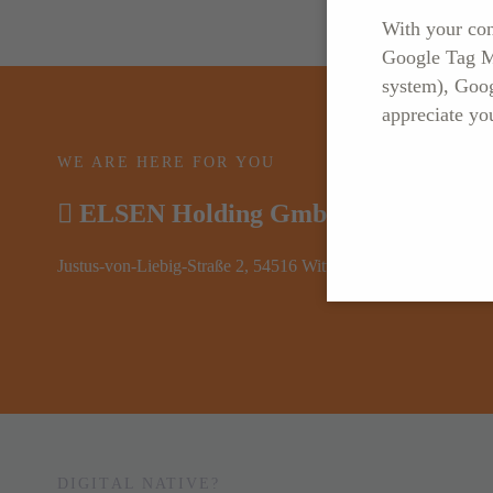
With your con
Google Tag Ma
system), Goo
appreciate yo
WE ARE HERE FOR YOU
ELSEN Holding GmbH
Justus-von-Liebig-Straße 2, 54516 Wittlich
DIGITAL NATIVE?