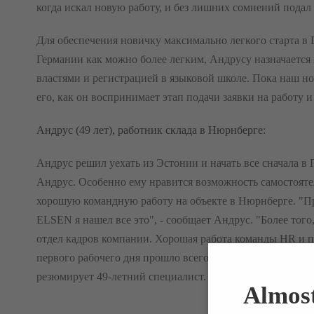
когда искал новую работу, и без лишних сомнений подал 
Для обеспечения новичку максимально легкого старта в Г
Германии как можно более легким, Андрусу назначается 
властями и регистрацией в языковой школе.
Пока наш но
его, как он воспринимает этап подачи заявки на работу 
Андрус (49 лет), работник склада в Нюрнберге:
Андрус решил уехать из Эстонии и начать все сначала в 
Андрус. Особенно ему нравится возможность самостояте
хорошую командную работу на объекте в Нюрнберге. "П
ELSEN я нашел все это", - сообщает Андрус. "Более того
отдел кадров компании. Хорошая работа команды HR и п
первого рабочего дня прошло всего четыре недели. "Ком
резюмирует 49-летний специалист.
Almost