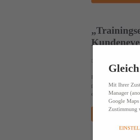
„Trainingse
Kundeneven
13. APRIL 2026
Gleich 
Ein Abend voller Impul
Mit Ihrer Zu
präsentierte die ELSEN-
Manager (ano
eingebettet in ein einzig
Google Maps (
Zustimmung w
WEITERLESEN
EINSTE