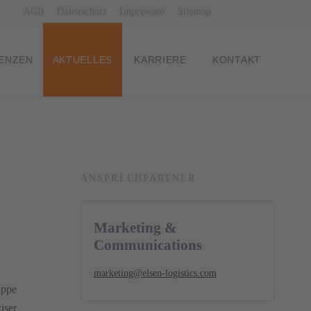
Navigation
AGB
Datenschutz
Impressum
Sitemap
überspringen
ENZEN
AKTUELLES
KARRIERE
KONTAKT
ANSPRECH­PARTNER
Marketing &
Communications
marketing@elsen-logistics.com
uppe
iser