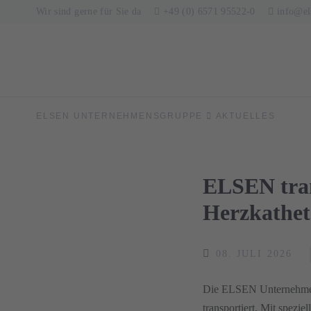
Wir sind gerne für Sie da
+49 (0) 6571 95522-0
info@el
ELSEN UNTERNEHMENSGRUPPE
AKTUELLES
ELSEN tran
Herzkathet
08. JULI 2026
Die ELSEN Unternehmens
transportiert. Mit spezi