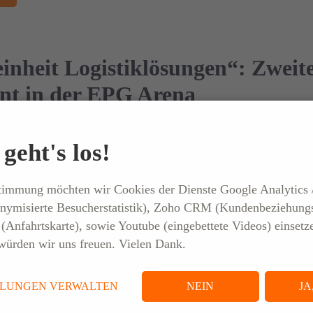
inheit Logistiklösungen“: Zweit
t in der EPG Arena
BLOG
geht's los!
se, Austausch und Emotionen: Beim zweiten Kundenevent in der EPG 
stimmung möchten wir Cookies der Dienste Google Analytics 
Gruppe innovative Logistik- und Personallösungen für volatile Märkte 
nymisierte Besucherstatistik), Zoho CRM (Kundenbeziehung
artiges Live-Sporterlebnis.
Anfahrtskarte), sowie Youtube (eingebettete Videos) einsetz
ürden wir uns freuen. Vielen Dank.
LLUNGEN VERWALTEN
NEIN
JA