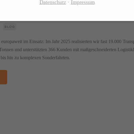
Datenschutz
Impressum
n europaweit in Bewegung
BLOG
d europaweit im Einsatz: Im Jahr 2025 realisierten wir fast 19.000 Trans
Tonnen und unterstützten 366 Kunden mit maßgeschneiderten Logistik
 bis hin zu komplexen Sonderfahrten.