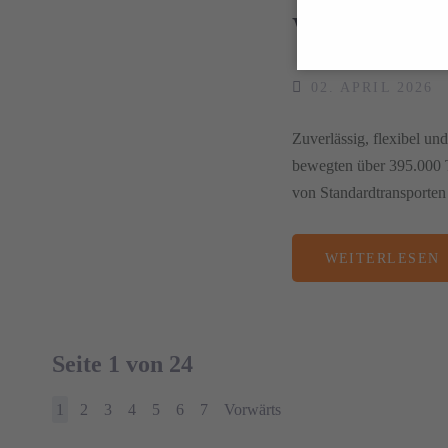
Wir bleibe
02. APRIL 2026
Zuverlässig, flexibel un
bewegten über 395.000 
von Standardtransporten
WEITERLESEN
Seite 1 von 24
1
2
3
4
5
6
7
Vorwärts