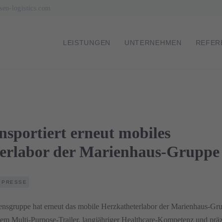
sen-logistics.com
NAVIGATION
LEISTUNGEN
UNTERNEHMEN
REFER
ÜBERSPRINGEN
sportiert erneut mobiles
erlabor der Marienhaus-Gruppe
PRESSE
gruppe hat erneut das mobile Herzkatheterlabor der Marienhaus-Gr
ellem Multi-Purpose-Trailer, langjähriger Healthcare-Kompetenz und präz