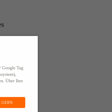
es
Arena
/ Google Tag
–
ssystem),
en. Über Ihre
, GERN