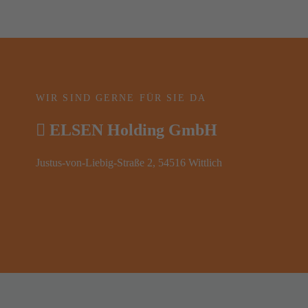
WIR SIND GERNE FÜR SIE DA
ELSEN Holding GmbH
Justus-von-Liebig-Straße 2, 54516 Wittlich