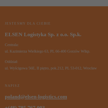
JESTEŚMY DLA CIEBIE
ELSEN Logistyka Sp. z o.o. Sp.k.
Centrala:
ul. Kazimierza Wielkiego 63, PL 66-400 Gorzów Wlkp.
Oddział:
ul. Wyścigowa 56E, II piętro, pok.212, PL 53-012, Wrocław
NAPISZ
poland@elsen-logistics.com
+(48) 785 767 003