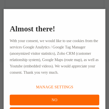
Główny Dostawca Logistyczny
Almost there!
WIĘCEJ
With your consent, we would like to use cookies from the
services Google Analytics / Google Tag Manager
(anonymized visitor statistics), Zoho CRM (customer
relationship system), Google Maps (route map), as well as
Youtube (embedded videos). We would appreciate your
consent. Thank you very much.
MANAGE SETTINGS
Jesteśmy szczególnie reprezentowani w
następujących sektorach
NO
Jako wiodąca firma w sektorze transportu, oferujemy szeroki