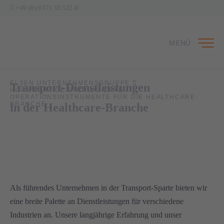
+49 (0) 6571 95522-0
MENÜ
ELSEN UNTERNEHMENSGRUPPE
Transport-Dienstleistungen
HOCHWERTIGE STERILISIERTE
OPERATIONSINSTRUMENTE FÜR DIE HEALTHCARE-
BRANCHE
in der Healthcare-Branche
1
Als führendes Unternehmen in der Transport-Sparte bieten wir
eine breite Palette an Dienstleistungen für verschiedene
Industrien an. Unsere langjährige Erfahrung und unser