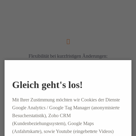
Flexibilität bei kurzfristigen Änderungen:
Wir wissen, dass der Healthcare-Bereich oft unvorhersehbar ist
und sich Anforderungen kurzfristig ändern können. Unser
Gleich geht's los!
Unternehmen ist darauf vorbereitet, mit einem strengen Zeitplan
umzugehen und schnell auf Kundenbedürfnisse zu reagieren.
Mit Ihrer Zustimmung möchten wir Cookies der Dienste
Wir arbeiten eng mit Ihnen zusammen, um auch kurzfristige
Google Analytics / Google Tag Manager (anonymisierte
Änderungen nahtlos zu integrieren und die Versorgung
Besucherstatistik), Zoho CRM
aufrechtzuerhalten.
(Kundenbeziehungssystem), Google Maps
(Anfahrtskarte), sowie Youtube (eingebettete Videos)