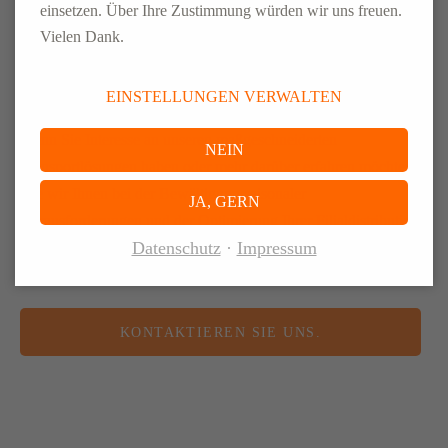
einsetzen. Über Ihre Zustimmung würden wir uns freuen.
Vielen Dank.
EINSTELLUNGEN VERWALTEN
Wenn Sie Interesse an unseren maßgeschneiderten
NEIN
Transportlösungen haben oder mehr darüber erfahren möchten,
wie wir Ihnen bei der Bewältigung saisonaler
JA, GERN
Herausforderungen und der Optimierung Ihrer Filialdistribution
Datenschutz
Impressum
helfen können, zögern Sie nicht, uns zu kontaktieren. Unser
erfahrenes Team steht Ihnen jederzeit zur Verfügung.
KONTAKTIEREN SIE UNS.