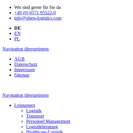
Wir sind gerne für Sie da
+49 (0) 6571 95522-0
info@elsen-logistics.com
DE
EN
PL
Navigation überspringen
AGB
Datenschutz
Impressum
Sitemap
Navigation überspringen
Leistungen
Logistik
Transport
Personnel Management
Logistikberatung
Healthcare-Logistik