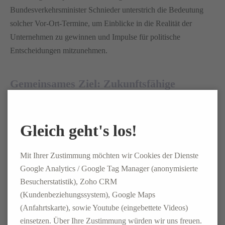
Bundesverkehrsminister Schnieder unterstrich die Bedeutung
solcher Vor-Ort-Termine, um Einblicke in die Realität der
Unternehmen zu gewinnen und Impulse für politische
Entscheidungen mitzunehmen.
Gemeinsames Ziel: Zukunftsfähige
Logistik
Der Besuch verdeutlicht die Relevanz eines engen Austauschs
Gleich geht's los!
zwischen Politik und Wirtschaft. Die ELSEN
Unternehmensgruppe wird sich weiterhin aktiv in den Dialog
Mit Ihrer Zustimmung möchten wir Cookies der Dienste
einbringen, um die Zukunft der Logistikbranche mitzugestalten
Google Analytics / Google Tag Manager (anonymisierte
und tragfähige Lösungen für die aktuellen Herausforderungen
Besucherstatistik), Zoho CRM
zu entwickeln.
(Kundenbeziehungssystem), Google Maps
(Anfahrtskarte), sowie Youtube (eingebettete Videos)
08. JULI 2026
einsetzen. Über Ihre Zustimmung würden wir uns freuen.
ZURÜCK