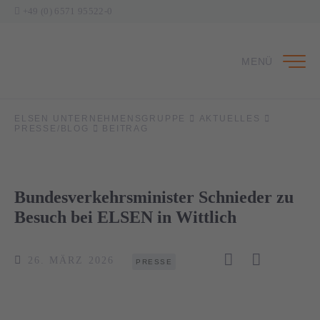
+49 (0) 6571 95522-0
MENÜ
ELSEN UNTERNEHMENSGRUPPE
AKTUELLES
PRESSE/BLOG
BEITRAG
Bundesverkehrsminister Schnieder zu
Besuch bei ELSEN in Wittlich
26. MÄRZ 2026
PRESSE