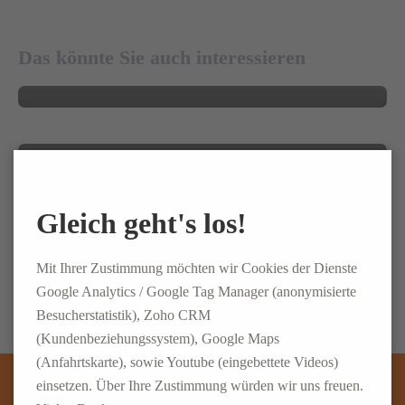
Herzkatheterlabor der Marienhaus-
Aus Leidenschaft zur Logistik: ELSEN gibt
Gruppe
im Rahmen des Events „Tag der Logistik“
Das könnte Sie auch interessieren
Einblicke in die Abläufe am Standort
PRESSE
20. APRIL 2026
Koblenz
ELSEN erhält Bewilligung für EFF-Check:
PRESSE
26. MÄRZ 2026
Nächster Schritt für mehr Energieeffizienz
Bundesverkehrsminister Schnieder zu
PRESSE
Besuch bei ELSEN in Wittlich
Gleich geht's los!
PRESSE
Mit Ihrer Zustimmung möchten wir Cookies der Dienste
Google Analytics / Google Tag Manager (anonymisierte
Besucherstatistik), Zoho CRM
(Kundenbeziehungssystem), Google Maps
(Anfahrtskarte), sowie Youtube (eingebettete Videos)
einsetzen. Über Ihre Zustimmung würden wir uns freuen.