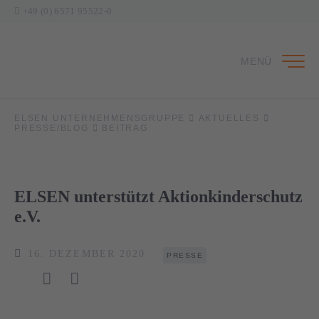
+49 (0) 6571 95522-0
MENÜ
ELSEN UNTERNEHMENSGRUPPE
AKTUELLES
PRESSE/BLOG
BEITRAG
ELSEN unterstützt Aktionkinderschutz
e.V.
16. DEZEMBER 2020
PRESSE