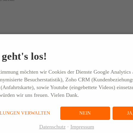
22. APRIL 2026
ir danken allen Mitarbeitern und Mitarbeiterinnen für die tatkräftige
 Leidenschaft zur
20. APRIL 20
geht's los!
stik: ELSEN gibt im
 des Events „Tag der
ELSEN erhält Bewil
tik“ Einblicke in die
für EFF-Check: Näc
stimmung möchten wir Cookies der Dienste Google Analytics 
läufe am Standort
Schritt für meh
nymisierte Besucherstatistik), Zoho CRM (Kundenbeziehung
Koblenz
Energieeffizien
ieren
Anfahrtskarte), sowie Youtube (eingebettete Videos) einsetz
ürden wir uns freuen. Vielen Dank.
PRESSE
PRESSE
LLUNGEN VERWALTEN
NEIN
JA
Datenschutz
Impressum