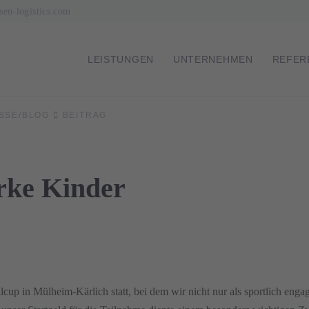
sen-logistics.com
NAVIGATION
LEISTUNGEN
UNTERNEHMEN
REFER
SSE/BLOG
BEITRAG
ÜBERSPRINGEN
arke Kinder
p in Mülheim-Kärlich statt, bei dem wir nicht nur als sportlich engag