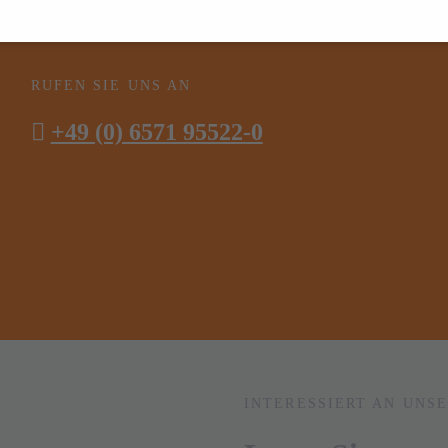
RUFEN SIE UNS AN
+49 (0) 6571 95522-0
INTERESSIERT AN UNS