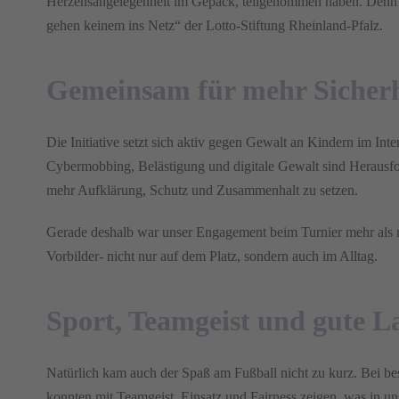
Herzensangelegenheit im Gepäck, teilgenommen haben. Denn un
gehen keinem ins Netz“ der Lotto-Stiftung Rheinland-Pfalz.
Gemeinsam für mehr Sicherh
Die Initiative setzt sich aktiv gegen Gewalt an Kindern im Inte
Cybermobbing, Belästigung und digitale Gewalt sind Herausford
mehr Aufklärung, Schutz und Zusammenhalt zu setzen.
Gerade deshalb war unser Engagement beim Turnier mehr als nu
Vorbilder- nicht nur auf dem Platz, sondern auch im Alltag.
Sport, Teamgeist und gute L
Natürlich kam auch der Spaß am Fußball nicht zu kurz. Bei b
konnten mit Teamgeist, Einsatz und Fairness zeigen, was in uns