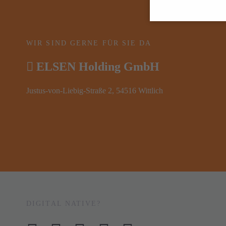
WIR SIND GERNE FÜR SIE DA
ELSEN Holding GmbH
Justus-von-Liebig-Straße 2, 54516 Wittlich
DIGITAL NATIVE?