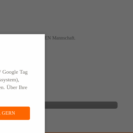
 Unterstützung für die ELSEN Mannschaft.
26
26. MÄRZ 2026
ligung
hster
Bundesverkehrsminister
/ Google Tag
r
Schnieder zu Besuch bei
ssystem),
z
ELSEN in Wittlich
en. Über Ihre
PRESSE
, GERN