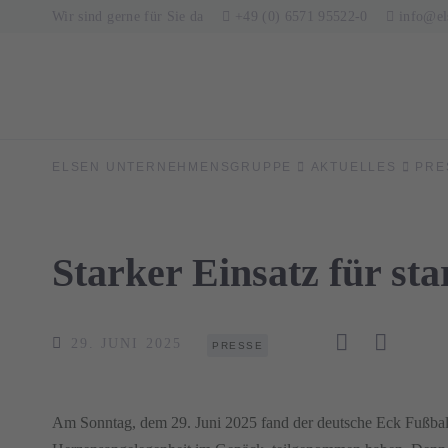
Wir sind gerne für Sie da
+49 (0) 6571 95522-0
info@el
ELSEN UNTERNEHMENSGRUPPE
AKTUELLES
PRE
Starker Einsatz für st
29. JUNI 2025
PRESSE
Am Sonntag, dem 29. Juni 2025 fand der deutsche Eck Fußballcu