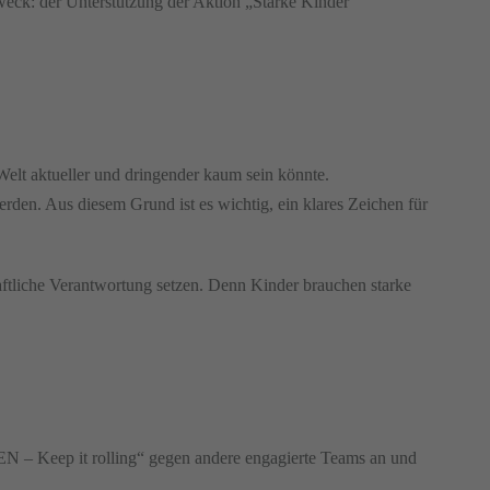
eck: der Unterstützung der Aktion „Starke Kinder
n Welt aktueller und dringender kaum sein könnte.
rden. Aus diesem Grund ist es wichtig, ein klares Zeichen für
aftliche Verantwortung setzen. Denn Kinder brauchen starke
EN – Keep it rolling“ gegen andere engagierte Teams an und