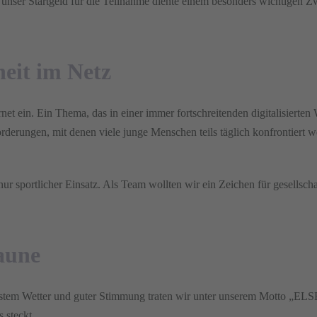
ser Startgeld für die Teilnahme diente einem besonders wichtigen Zw
eit im Netz
rnet ein. Ein Thema, das in einer immer fortschreitenden digitalisierte
erungen, mit denen viele junge Menschen teils täglich konfrontiert we
r sportlicher Einsatz. Als Team wollten wir ein Zeichen für gesellsch
aune
estem Wetter und guter Stimmung traten wir unter unserem Motto „ELS
 steckt.