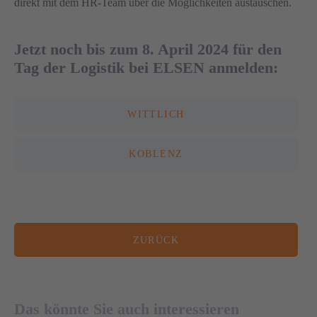
direkt mit dem HR-Team über die Möglichkeiten austauschen.
Jetzt noch bis zum 8. April 2024 für den
Tag der Logistik bei ELSEN anmelden:
WITTLICH
KOBLENZ
08. JULI 2026
ZURÜCK
22. APRIL 2026
ELSEN transportiert erneut mobiles
Herzkatheterlabor der Marienhaus-
Aus Leidenschaft zur Logistik: ELSEN gibt
Gruppe
im Rahmen des Events „Tag der Logistik“
Das könnte Sie auch interessieren
Einblicke in die Abläufe am Standort