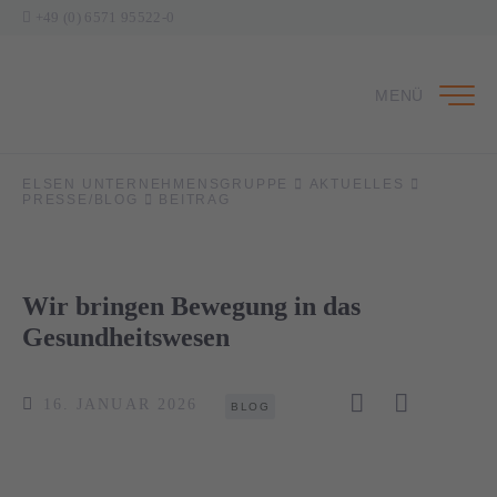
+49 (0) 6571 95522-0
MENÜ
ELSEN UNTERNEHMENSGRUPPE
AKTUELLES
PRESSE/BLOG
BEITRAG
Wir bringen Bewegung in das
Gesundheitswesen
16. JANUAR 2026
BLOG