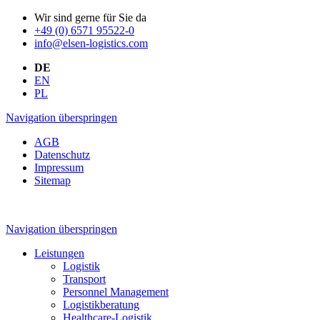
Wir sind gerne für Sie da
+49 (0) 6571 95522-0
info@elsen-logistics.com
DE
EN
PL
Navigation überspringen
AGB
Datenschutz
Impressum
Sitemap
Navigation überspringen
Leistungen
Logistik
Transport
Personnel Management
Logistikberatung
Healthcare-Logistik