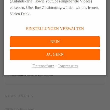
(Anfahrtskarte), sowie Youtube (eingebettete Videos)
einsetzen. Über Ihre Zustimmung würden wir uns freuen.
Vielen Dank.
Seite 1 von 3
EINSTELLUNGEN VERWALTEN
1
2
3
Vorwärts
NEIN
ANSPRECH­PARTNER
JA, GERN
Marketing & Communications
Datenschutz
Impressum
marketing@elsen-logistics.com
NEWS ARCHIV
2026 (15 Einträge)